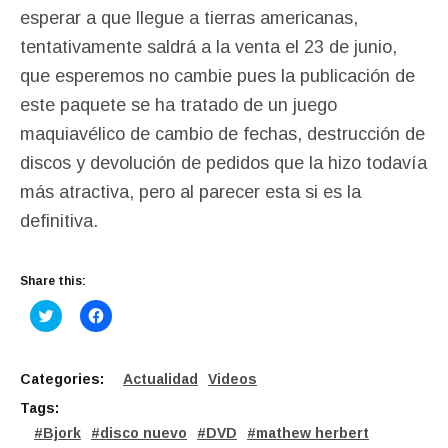
esperar a que llegue a tierras americanas,
tentativamente saldrá a la venta el 23 de junio,
que esperemos no cambie pues la publicación de
este paquete se ha tratado de un juego
maquiavélico de cambio de fechas, destrucción de
discos y devolución de pedidos que la hizo todavía
más atractiva, pero al parecer esta si es la
definitiva.
Share this:
C
C
l
l
i
i
c
c
k
k
t
t
Categories:
Actualidad
Videos
o
o
s
s
Tags:
h
h
a
a
Bjork
disco nuevo
DVD
mathew herbert
r
r