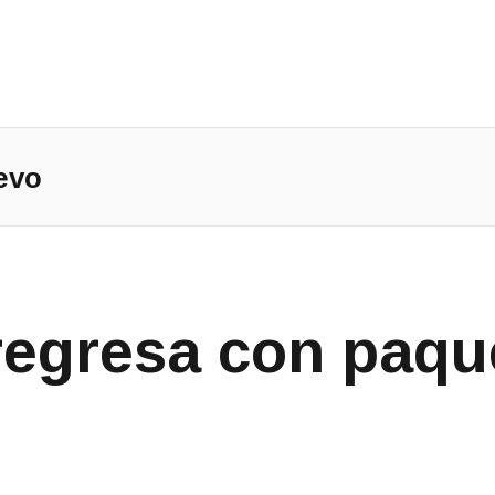
Main Menu
evo
regresa con paqu