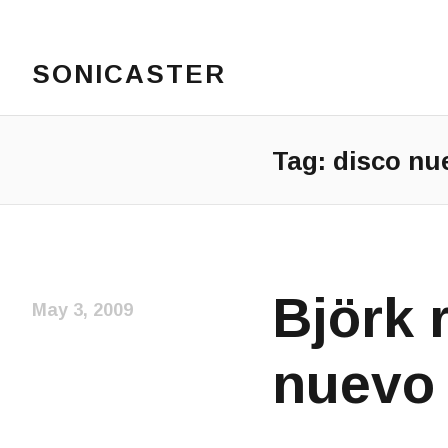
SONICASTER
Just another cicloid site
Tag:
disco nu
Björk 
May 3, 2009
nuevo