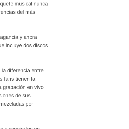
aquete musical nunca
rencias del más
vagancia y ahora
e incluye dos discos
 la diferencia entre
s fans tienen la
a grabación en vivo
siones de sus
mezcladas por
sus conciertos en