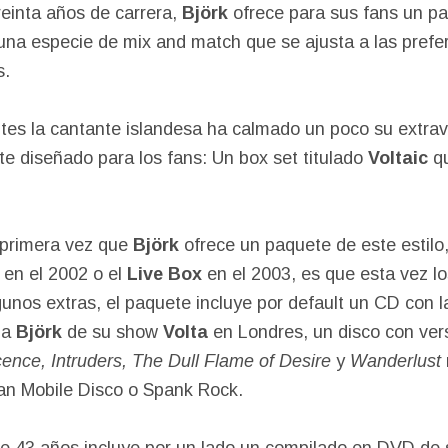
einta años de carrera,
Björk
ofrece para sus fans un p
 una especie de mix and match que se ajusta a las prefe
s.
tes la cantante islandesa ha calmado un poco su extra
e diseñado para los fans: Un box set titulado
Voltaic
qu
 primera vez que
Björk
ofrece un paquete de este estilo,
 en el 2002 o el
Live Box
en el 2003, es que esta vez lo
unos extras, el paquete incluye por default un CD con l
ma
Björk
de su show
Volta
en Londres, un disco con ver
ence, Intruders, The Dull Flame of Desire
y
Wanderlust
an Mobile Disco o Spank Rock.
e 43 años incluye por un lado un compilado en DVD de 