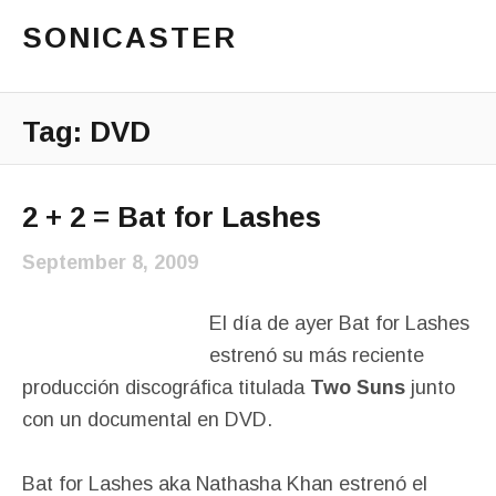
SONICASTER
Just another cicloid site
Main Menu
Tag:
DVD
2 + 2 = Bat for Lashes
September 8, 2009
El día de ayer Bat for Lashes
estrenó su más reciente
producción discográfica titulada
Two Suns
junto
con un documental en DVD.
Bat for Lashes aka Nathasha Khan estrenó el