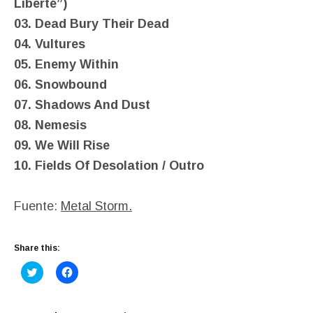
Liberté”)
03. Dead Bury Their Dead
04. Vultures
05. Enemy Within
06. Snowbound
07. Shadows And Dust
08. Nemesis
09. We Will Rise
10. Fields Of Desolation / Outro
Fuente:
Metal Storm.
Share this:
C
C
l
l
i
i
c
c
k
k