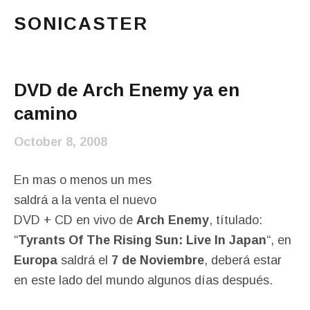
SONICASTER
Just another cicloid site
Main Menu
DVD de Arch Enemy ya en
camino
October 8, 2008
En mas o menos un mes
saldrá a la venta el nuevo
DVD + CD en vivo de
Arch Enemy
, títulado:
“
Tyrants Of The Rising Sun: Live In Japan
“, en
Europa
saldrá el
7 de Noviembre
, deberá estar
en este lado del mundo algunos días después.