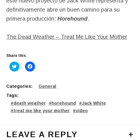
este nuevo proyecto de Jack White representa y
definitivamente abre un buen camino para su
primera producción:
Horehound
.
The Dead Weather – Treat Me Like Your Mother
Share this:
C
C
l
l
i
i
c
c
k
k
t
t
Categories:
General
o
o
s
s
Tags:
h
h
a
a
death weather
horehound
Jack White
r
r
e
e
treat me like your mother
video
o
o
n
n
T
F
w
a
i
c
LEAVE A REPLY
+
t
e
t
b