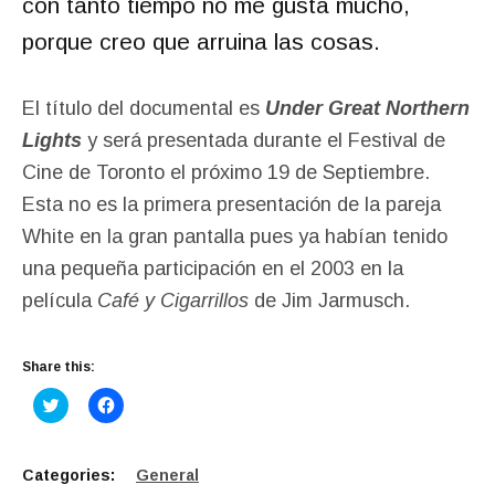
con tanto tiempo no me gusta mucho,
porque creo que arruina las cosas.
El título del documental es
Under Great Northern
Lights
y será presentada durante el Festival de
Cine de Toronto el próximo 19 de Septiembre.
Esta no es la primera presentación de la pareja
White en la gran pantalla pues ya habían tenido
una pequeña participación en el 2003 en la
película
Café y Cigarrillos
de Jim Jarmusch.
Share this:
C
C
l
l
i
i
c
c
k
k
t
t
Categories:
General
o
o