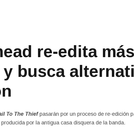
Main Menu
ead re-edita má
 y busca alternat
ón
il To The Thief
pasarán por un proceso de re-edición p
 producida por la antigua casa disquera de la banda.