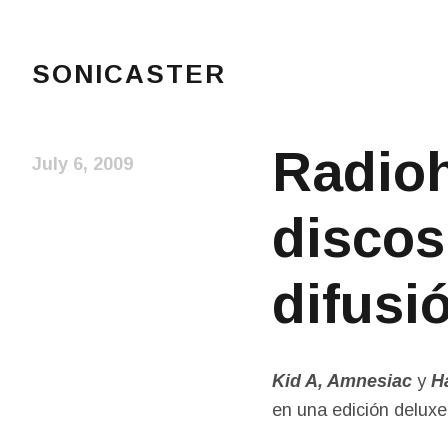
SONICASTER
Just another cicloid site
Radioh
July 6, 2009
discos
difusi
Kid A, Amnesiac
y
Ha
en una edición deluxe