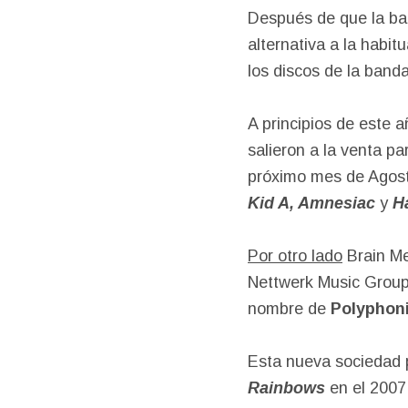
Después de que la b
alternativa a la habit
los discos de la band
A principios de este 
salieron a la venta p
próximo mes de Agosto
Kid A, Amnesiac
y
Ha
Por otro lado
Brain Me
Nettwerk Music Group
nombre de
Polyphon
Esta nueva sociedad p
Rainbows
en el 2007,