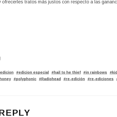
y ofrecerles tratos más justos con respecto a las gananc
d
edicion
edicion especial
hail to he thief
in rainbows
ki
 honey
polyphonic
Radiohead
re-edición
re-ediciones
 REPLY