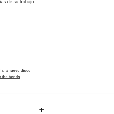
ias de su trabajo.
d a
nuevo disco
the bends
+