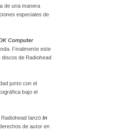
ta de una manera
iciones especiales de
OK Computer
banda. Finalmente este
es discos de Radiohead
ad junto con el
ográfica bajo el
es Radiohead lanzó
In
 derechos de autor en