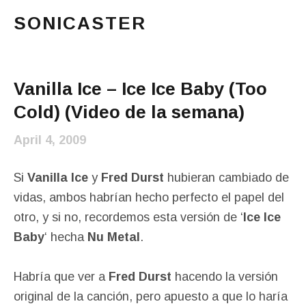
SONICASTER
Just another cicloid site
Main Menu
Vanilla Ice – Ice Ice Baby (Too
Cold) (Video de la semana)
April 4, 2009
Si
Vanilla Ice
y
Fred Durst
hubieran cambiado de
vidas, ambos habrían hecho perfecto el papel del
otro, y si no, recordemos esta versión de ‘
Ice Ice
Baby
‘ hecha
Nu Metal
.
Habría que ver a
Fred Durst
hacendo la versión
original de la canción, pero apuesto a que lo haría