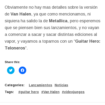
Obviamente no hay mas detalles sobre la versión
de
Van Halen
, ya que como mencionamos, ni
siquiera ha salido la de
Metallica
, pero esperemos
que se piensen bien sus lanzamientos, y no vayan
a comenzar a sacar y sacar distintas ediciones al
vapor, y vayamos a toparnos con un “
Guitar Hero:
Teloneros
“.
Share this:
C
C
l
l
i
i
c
c
k
k
t
t
Categories:
Lanzamientos
Noticias
o
o
s
s
Tags:
guitar hero
Van Halen
videojuegos
h
h
a
a
r
r
e
e