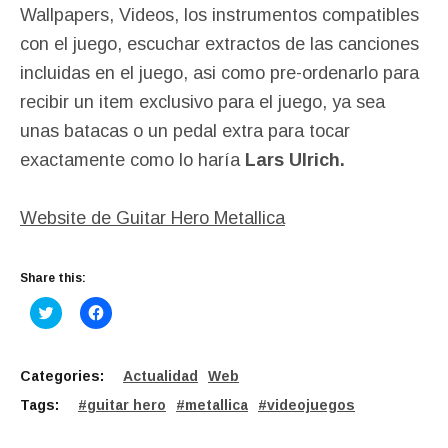
Wallpapers, Videos, los instrumentos compatibles
con el juego, escuchar extractos de las canciones
incluidas en el juego, asi como pre-ordenarlo para
recibir un item exclusivo para el juego, ya sea
unas batacas o un pedal extra para tocar
exactamente como lo haría
Lars Ulrich.
Website de Guitar Hero Metallica
Share this:
C
C
l
l
i
i
c
c
k
k
t
t
Categories:
Actualidad
Web
o
o
s
s
Tags:
guitar hero
metallica
videojuegos
h
h
a
a
r
r