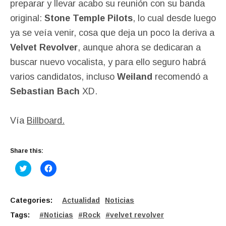
preparar y llevar acabo su reunión con su banda
original:
Stone Temple Pilots
, lo cual desde luego
ya se veía venir, cosa que deja un poco la deriva a
Velvet Revolver
, aunque ahora se dedicaran a
buscar nuevo vocalista, y para ello seguro habrá
varios candidatos, incluso
Weiland
recomendó a
Sebastian Bach
XD.
Vía
Billboard.
Share this:
C
C
l
l
i
i
c
c
k
k
t
t
Categories:
Actualidad
Noticias
o
o
s
s
Tags:
Noticias
Rock
velvet revolver
h
h