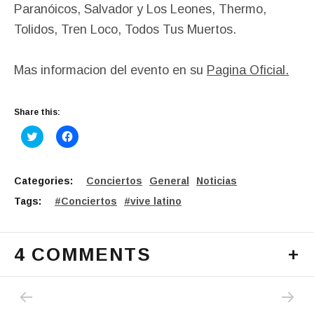
Paranóicos, Salvador y Los Leones, Thermo,
Tolidos, Tren Loco, Todos Tus Muertos.
Mas informacion del evento en su
Pagina Oficial.
Share this:
C
C
l
l
i
i
c
c
k
k
t
t
Categories:
Conciertos
General
Noticias
o
o
s
s
Tags:
Conciertos
vive latino
h
h
a
a
r
r
e
e
o
o
4 COMMENTS
+
n
n
T
F
w
a
i
c
PREVIOUS POST: POISON – “WHAT I LIKE A
NEXT P
Post navigation
t
e
t
b
e
o