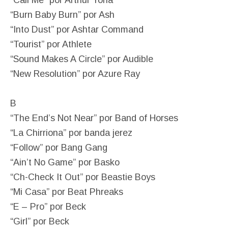
“Call Me” por Arthur Yoria
“Burn Baby Burn” por Ash
“Into Dust” por Ashtar Command
“Tourist” por Athlete
“Sound Makes A Circle” por Audible
“New Resolution” por Azure Ray
B
“The End’s Not Near” por Band of Horses
“La Chirriona” por banda jerez
“Follow” por Bang Gang
“Ain’t No Game” por Basko
“Ch-Check It Out” por Beastie Boys
“Mi Casa” por Beat Phreaks
“E – Pro” por Beck
“Girl” por Beck