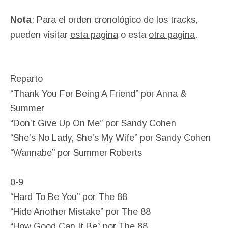
Nota
: Para el orden cronológico de los tracks,
pueden visitar
esta pagina
o esta
otra pagina
.
Reparto
“Thank You For Being A Friend” por Anna &
Summer
“Don’t Give Up On Me” por Sandy Cohen
“She’s No Lady, She’s My Wife” por Sandy Cohen
“Wannabe” por Summer Roberts
0-9
“Hard To Be You” por The 88
“Hide Another Mistake” por The 88
“How Good Can It Be” por The 88