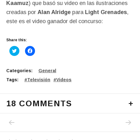
Kaamuz
) que basó su video en las ilustraciones
creadas por
Alan Alridge
para
Light Grenades
,
este es el video ganador del concurso:
Share this:
C
C
l
l
i
i
c
c
k
k
t
t
Categories:
General
o
o
s
s
Tags:
Televisión
Videos
h
h
a
a
r
r
e
e
o
o
18 COMMENTS
+
n
n
T
F
w
a
i
c
PREVIOUS POST: ¿¿SEPULTURA FT. LUCIA
NEXT PO
Post navigation
t
e
t
b
e
o
r
o
(
k
O
(