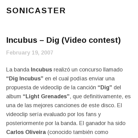
SONICASTER
Just another cicloid site
Main Menu
Incubus – Dig (Video contest)
February 19, 2007
La banda
Incubus
realizó un concurso llamado
“Dig Incubus”
en el cual podías enviar una
propuesta de videoclip de la canción
“Dig”
del
album
“Light Grenades”
, que definitivamente, es
una de las mejores canciones de este disco. El
videoclip sería evaluado por los fans y
posteriormente por la banda. El ganador ha sido
Carlos Oliveira
(conocido también como