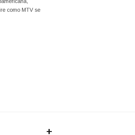
oamericana,
utire como MTV se
+