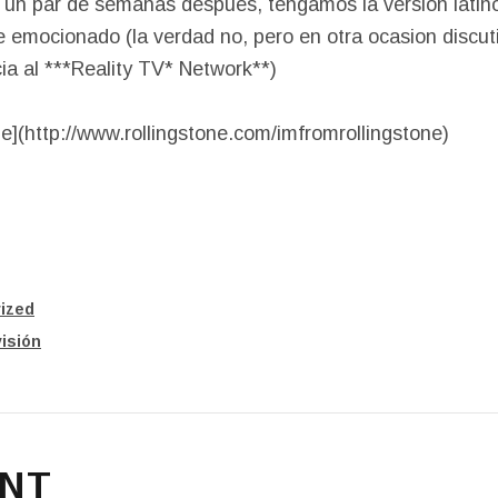
 un par de semanas después, tengamos la versión latin
e emocionado (la verdad no, pero en otra ocasion disc
cia al ***Reality TV* Network**)
ne](http://www.rollingstone.com/imfromrollingstone)
ized
isión
NT