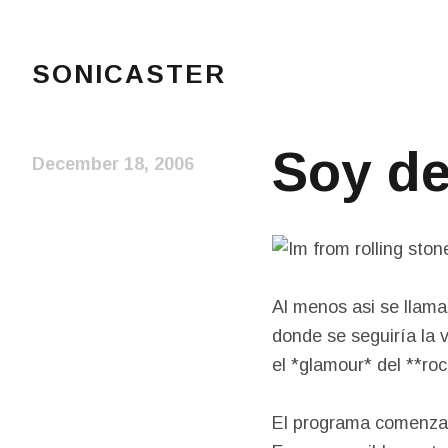
SONICASTER
Just another cicloid site
Soy de
December 18, 2006
Al menos asi se llama
donde se seguiría la 
el *glamour* del **roc
El programa comenzara