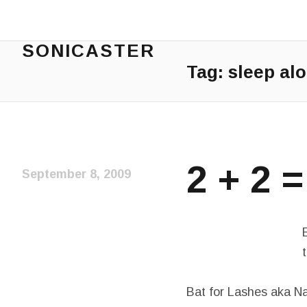
SONICASTER
Tag:
sleep al
Just another cicloid site
2 + 2 
September 8, 2009
Bat for Lashes aka N