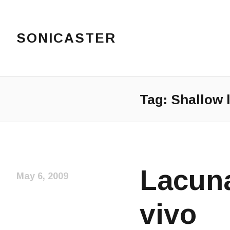
SONICASTER
Just another cicloid site
Tag:
Shallow l
Lacuna
May 6, 2009
vivo