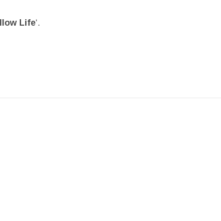
llow Life
‘.