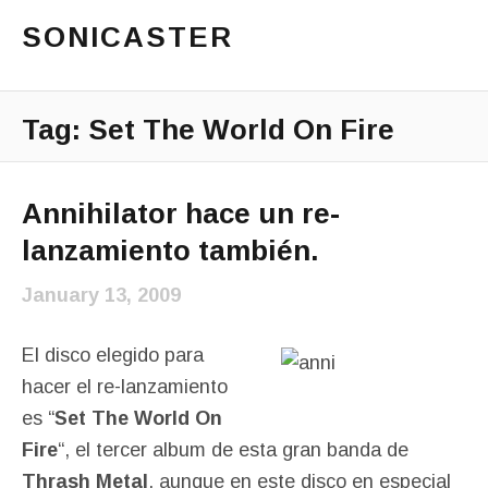
SONICASTER
Just another cicloid site
Main Menu
Tag:
Set The World On Fire
Annihilator hace un re-
lanzamiento también.
January 13, 2009
El disco elegido para
hacer el re-lanzamiento
es “
Set The World On
Fire
“, el tercer album de esta gran banda de
Thrash Metal
, aunque en este disco en especial