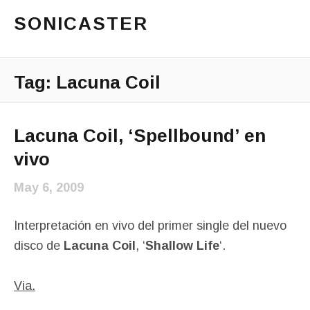
SONICASTER
Just another cicloid site
Main Menu
Tag:
Lacuna Coil
Lacuna Coil, ‘Spellbound’ en
vivo
May 6, 2009
Interpretación en vivo del primer single del nuevo
disco de
Lacuna Coil
, ‘
Shallow Life
‘.
Via.