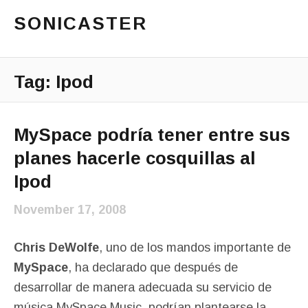
SONICASTER
Just another cicloid site
Main Menu
Tag:
Ipod
MySpace podría tener entre sus
planes hacerle cosquillas al
Ipod
November 17, 2008
Chris DeWolfe
, uno de los mandos importante de
MySpace
, ha declarado que después de
desarrollar de manera adecuada su servicio de
música
MySpace Music
, podrían plantearse la