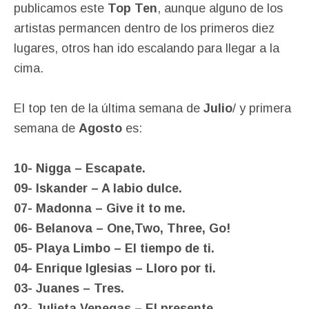
publicamos este
Top Ten
, aunque alguno de los
artistas permancen dentro de los primeros diez
lugares, otros han ido escalando para llegar a la
cima.
El top ten de la última semana de
Julio
/ y primera
semana de
Agosto
es:
10- Nigga – Escapate.
09- Iskander – A labio dulce.
07- Madonna – Give it to me.
06- Belanova – One,Two, Three, Go!
05- Playa Limbo – El tiempo de ti.
04- Enrique Iglesias – Lloro por ti.
03- Juanes – Tres.
02- Julieta Venegas – El presente.