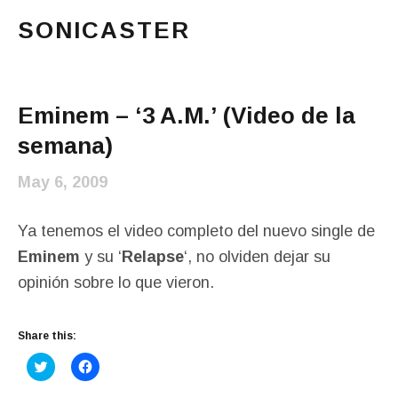
SONICASTER
Just another cicloid site
Main Menu
Eminem – ‘3 A.M.’ (Video de la
semana)
May 6, 2009
Ya tenemos el video completo del nuevo single de
Eminem
y su ‘
Relapse
‘, no olviden dejar su
opinión sobre lo que vieron.
Share this:
C
C
l
l
i
i