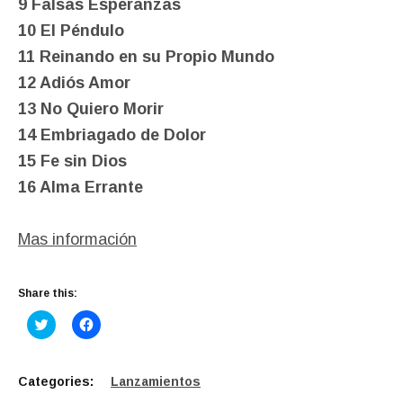
9 Falsas Esperanzas
10 El Péndulo
11 Reinando en su Propio Mundo
12 Adiós Amor
13 No Quiero Morir
14 Embriagado de Dolor
15 Fe sin Dios
16 Alma Errante
Mas información
Share this:
C
C
l
l
i
i
c
c
k
k
t
t
Categories:
Lanzamientos
o
o