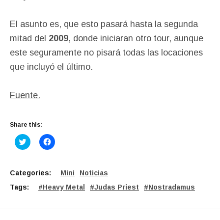
El asunto es, que esto pasará hasta la segunda
mitad del
2009
, donde iniciaran otro tour, aunque
este seguramente no pisará todas las locaciones
que incluyó el último.
Fuente.
Share this:
C
C
l
l
i
i
c
c
k
k
t
t
Categories:
Mini
Noticias
o
o
s
s
Tags:
Heavy Metal
Judas Priest
Nostradamus
h
h
a
a
r
r
e
e
o
o