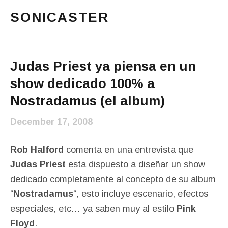
SONICASTER
Just another cicloid site
Main Menu
Judas Priest ya piensa en un
show dedicado 100% a
Nostradamus (el album)
December 17, 2008
Rob Halford
comenta en una entrevista que
Judas Priest
esta dispuesto a diseñar un show
dedicado completamente al concepto de su album
“
Nostradamus
“, esto incluye escenario, efectos
especiales, etc… ya saben muy al estilo
Pink
Floyd
.