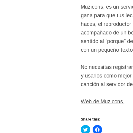
Muzicons
, es un serv
gana para que tus lect
haces, el reproductor
acompañado de un bon
sentido al “porque” d
con un pequeño texto,
No necesitas registrar
y usarlos como mejor t
canción al servidor d
Web de Muzicons.
Share this:
C
C
l
l