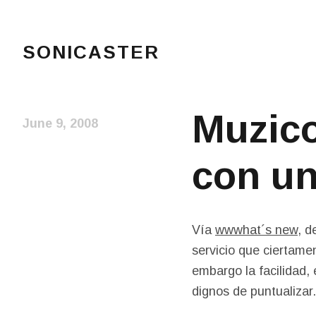
SONICASTER
Just another cicloid site
Muzico
June 9, 2008
con un
Vía
wwwhat´s new
, d
servicio que ciertame
embargo la facilidad, 
dignos de puntualizar.