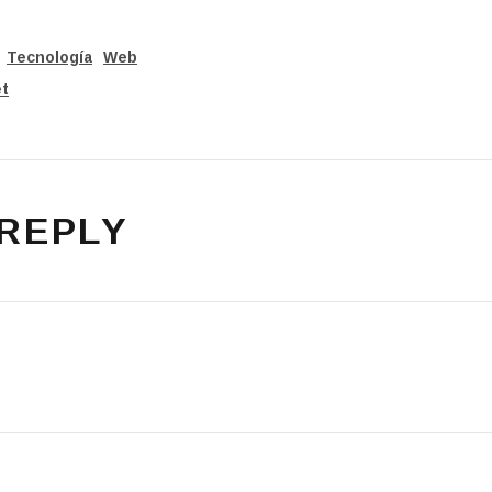
Tecnología
Web
t
 REPLY
T: METALLICA ORDENA ELIMINAR RESEÑAS DE SU 